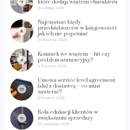
które dodają wnętrzu charakteru
7
13 Lutego, 2026
Najczęstsze błędy
przedsiębiorców w księgowości i
8
jak ich nie popełniać
21 Stycznia, 2026
Kominek we wnętrzu – hit czy
problem aranżacyjny?
9
4 Stycznia, 2026
Umowa service level agreement
(sla) z dostawcą – co musi
10
zawierać?
5 Grudnia, 2025
Rola edukacji klientów w
zwiększaniu sprzedaży
11
24 Listopada, 2025