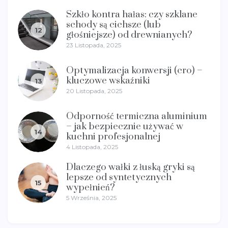
Szkło kontra hałas: czy szklane
schody są cichsze (lub
12
głośniejsze) od drewnianych?
23 Listopada, 2025
Optymalizacja konwersji (cro) –
kluczowe wskaźniki
13
20 Listopada, 2025
Odporność termiczna aluminium
– jak bezpiecznie używać w
14
kuchni profesjonalnej
4 Listopada, 2025
Dlaczego wałki z łuską gryki są
lepsze od syntetycznych
15
wypełnień?
5 Września, 2025