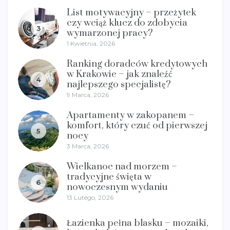
List motywacyjny – przeżytek
czy wciąż klucz do zdobycia
3
wymarzonej pracy?
1 Kwietnia, 2026
Ranking doradców kredytowych
w Krakowie – jak znaleźć
4
najlepszego specjalistę?
9 Marca, 2026
Apartamenty w zakopanem –
komfort, który czuć od pierwszej
5
nocy
3 Marca, 2026
Wielkanoc nad morzem –
tradycyjne święta w
6
nowoczesnym wydaniu
13 Lutego, 2026
Łazienka pełna blasku – mozaiki,