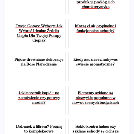
produkcji podłóg i ich
charakterystyka
Twoje Gorące Wybory: Jak
Marzą ci się oryginalne i
Wybrać Idealne Źródło
funkcjonalne schody?
Ciepła Dla Twojej Pompy
Ciepła?
Piękne drewniane dekoracje
Kiedy zaczniesz nabywać
na Boże Narodzenie
świecie aromatyczne?
Jaki narożnik kupić – na
Elementy szklane są
zamówienie czy gotowy
niezwykle popularne w
model?
nowoczesnych budynkach
Dzbanek z filtrem? Poznaj
Szkło kontra hałas: czy
to kompleksowe
szklane schody są cichsze