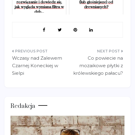
rozwiązanie i dowiedz się,
(lub głośniejsze) od
jak wygląda wymiana filtra w
drewnianych?
dzb...
Nawigacja
Wczasy nad Zalewem
Co powiecie na
wpisu
Czarnej Koneckiej w
mozaikowe płytki z
Sielpi
królewskiego pałacu?
Redakcja