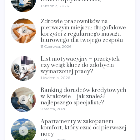
1 Sierpnia, 2026
Zdrowie pracowników na
pierwszym miejscu: długofalowe
2
korzyści z regularnego masażu
biurowego dla twojego zespołu
11 Czerwca, 2026
List motywacyjny – przeżytek
czy wciąż klucz do zdobycia
3
wymarzonej pracy?
1 Kwietnia, 2026
Ranking doradców kredytowych
w Krakowie – jak znaleźć
4
najlepszego specjalistę?
9 Marca, 2026
Apartamenty w zakopanem –
komfort, który czuć od pierwszej
5
nocy