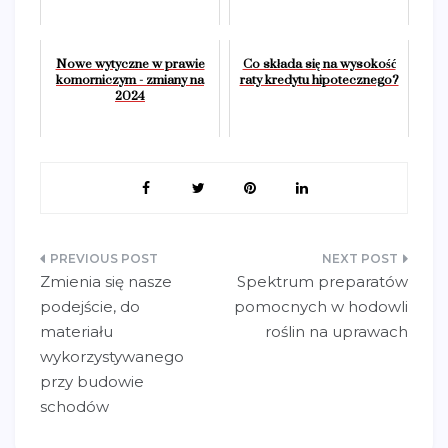
Nowe wytyczne w prawie
Co składa się na wysokość
komorniczym - zmiany na
raty kredytu hipotecznego?
2024
Nawigacja
Zmienia się nasze
Spektrum preparatów
wpisu
podejście, do
pomocnych w hodowli
materiału
roślin na uprawach
wykorzystywanego
przy budowie
schodów