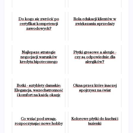
Do kogo się zwrócić po
Rola edukacji klientów w
certyfikat kompetencji
zwiększaniu sprzedaży
zawodowych?
Najlepsze strategie
Płytki gresowe a alergie -
negocjacji warunków
czy są odpowiednie dla
kredytu hipotecznego
alergików?
Botki - sztyblety damskie:
Okna przez które inaczej
Elegancja, wszechstronność
spojrzysz na świat
i komfort na każdą okazję
Co wziąć pod uwagę,
Kolorowe płytki do kuchni i
rozpoczynając nowe hobby
łazienki