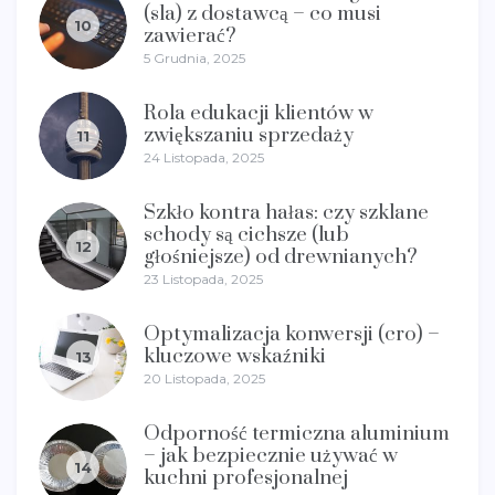
(sla) z dostawcą – co musi
10
zawierać?
5 Grudnia, 2025
Rola edukacji klientów w
zwiększaniu sprzedaży
11
24 Listopada, 2025
Szkło kontra hałas: czy szklane
schody są cichsze (lub
12
głośniejsze) od drewnianych?
23 Listopada, 2025
Optymalizacja konwersji (cro) –
kluczowe wskaźniki
13
20 Listopada, 2025
Odporność termiczna aluminium
– jak bezpiecznie używać w
14
kuchni profesjonalnej