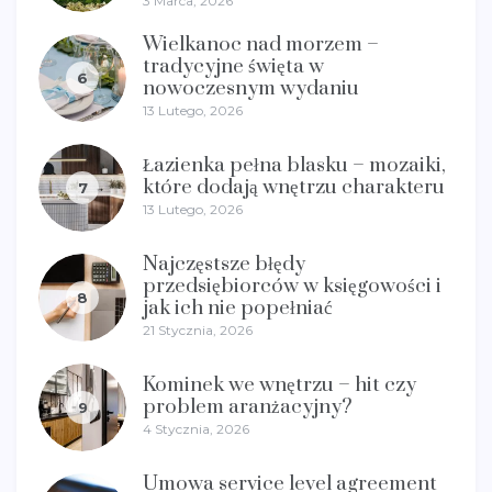
3 Marca, 2026
Wielkanoc nad morzem –
tradycyjne święta w
6
nowoczesnym wydaniu
13 Lutego, 2026
Łazienka pełna blasku – mozaiki,
które dodają wnętrzu charakteru
7
13 Lutego, 2026
Najczęstsze błędy
przedsiębiorców w księgowości i
8
jak ich nie popełniać
21 Stycznia, 2026
Kominek we wnętrzu – hit czy
problem aranżacyjny?
9
4 Stycznia, 2026
Umowa service level agreement