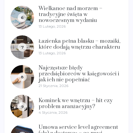
Wielkanoc nad morzem –
tradycyjne święta w
6
nowoczesnym wydaniu
13 Lutego, 2026
Łazienka pełna blasku – mozaiki,
które dodają wnętrzu charakteru
7
13 Lutego, 2026
Najczęstsze błędy
przedsiębiorców w księgowości i
8
jak ich nie popełniać
21 Stycznia, 2026
Kominek we wnętrzu – hit czy
problem aranżacyjny?
9
4 Stycznia, 2026
Umowa service level agreement