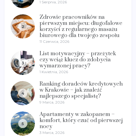
1 Sierpnia, 2026
Zdrowie pracowników na
pierwszym miejscu: długofalowe
2
korzyści z regularnego masażu
biurowego dla twojego zespołu
11 Czerwca, 2026
List motywacyjny – przeżytek
czy wciąż klucz do zdobycia
3
wymarzonej pracy?
1 Kwietnia, 2026
Ranking doradców kredytowych
w Krakowie – jak znaleźć
4
najlepszego specjalistę?
9 Marca, 2026
Apartamenty w zakopanem –
komfort, który czuć od pierwszej
5
nocy
3 Marca, 2026