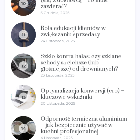
(sla) z dostawcą – co musi
10
zawierać?
5 Grudnia, 2025
Rola edukacji klientów w
zwiększaniu sprzedaży
11
24 Listopada, 2025
Szkło kontra hałas: czy szklane
schody są cichsze (lub
12
głośniejsze) od drewnianych?
23 Listopada, 2025
Optymalizacja konwersji (cro) –
kluczowe wskaźniki
13
20 Listopada, 2025
Odporność termiczna aluminium
– jak bezpiecznie używać w
14
kuchni profesjonalnej
4 Listopada, 2025