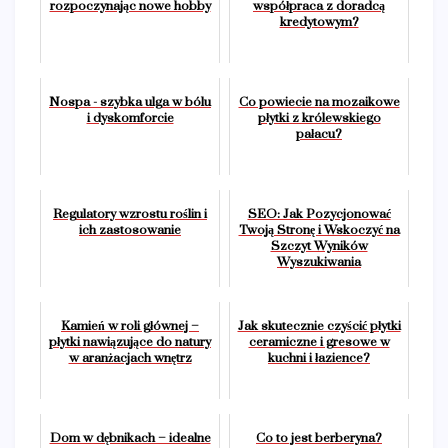
rozpoczynając nowe hobby
współpraca z doradcą
kredytowym?
Nospa - szybka ulga w bólu
Co powiecie na mozaikowe
i dyskomforcie
płytki z królewskiego
pałacu?
Regulatory wzrostu roślin i
SEO: Jak Pozycjonować
ich zastosowanie
Twoją Stronę i Wskoczyć na
Szczyt Wyników
Wyszukiwania
Kamień w roli głównej –
Jak skutecznie czyścić płytki
płytki nawiązujące do natury
ceramiczne i gresowe w
w aranżacjach wnętrz
kuchni i łazience?
Dom w dębnikach – idealne
Co to jest berberyna?