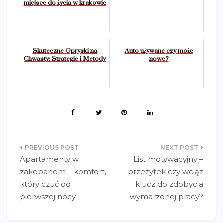
miejsce do życia w krakowie
Skuteczne Opryski na
Auto używane czy może
Chwasty: Strategie i Metody
nowe?
Nawigacja
Apartamenty w
List motywacyjny –
wpisu
zakopanem – komfort,
przeżytek czy wciąż
który czuć od
klucz do zdobycia
pierwszej nocy
wymarzonej pracy?