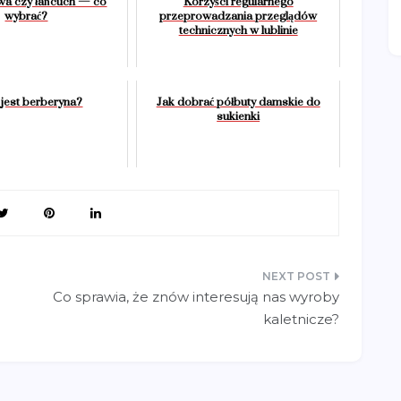
owa czy łańcuch — co
Korzyści regularnego
wybrać?
przeprowadzania przeglądów
technicznych w lublinie
 jest berberyna?
Jak dobrać półbuty damskie do
sukienki
Co sprawia, że znów interesują nas wyroby
kaletnicze?