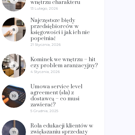
wnętrzu charakteru
13 Lutego, 2026
Najczęstsze błędy
przedsiębiorców w
8
księgowości i jak ich nie
popełniać
21 Stycznia, 2026
Kominek we wnętrzu – hit
czy problem aranżacyjny?
9
4 Stycznia, 2026
Umowa service level
agreement (sla) z
10
dostawcą – co musi
zawierać?
5 Grudnia, 2025
Rola edukacji klientów w
zwiększaniu sprzedaży
11