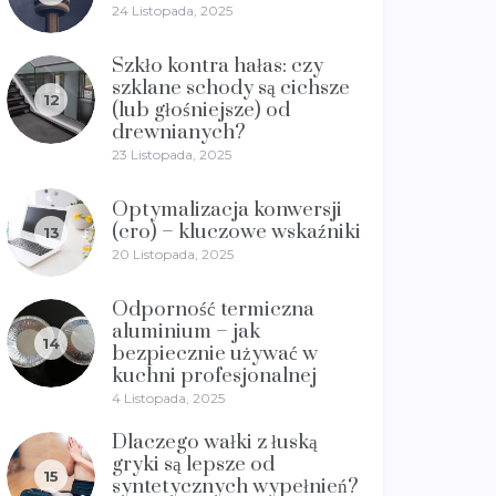
24 Listopada, 2025
Szkło kontra hałas: czy
szklane schody są cichsze
12
(lub głośniejsze) od
drewnianych?
23 Listopada, 2025
Optymalizacja konwersji
(cro) – kluczowe wskaźniki
13
20 Listopada, 2025
Odporność termiczna
aluminium – jak
14
bezpiecznie używać w
kuchni profesjonalnej
4 Listopada, 2025
Dlaczego wałki z łuską
gryki są lepsze od
15
syntetycznych wypełnień?