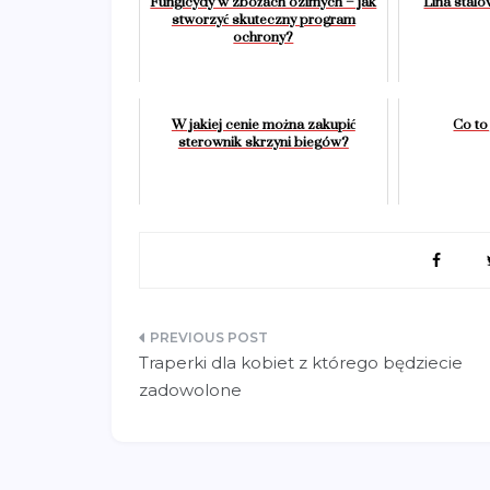
Fungicydy w zbożach ozimych – jak
Lina stal
stworzyć skuteczny program
ochrony?
W jakiej cenie można zakupić
Co to
sterownik skrzyni biegów?
Nawigacja
Traperki dla kobiet z którego będziecie
wpisu
zadowolone