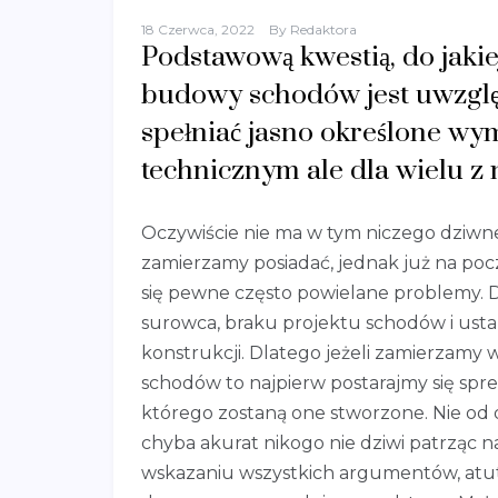
18 Czerwca, 2022
By
Redaktora
Podstawową kwestią, do jaki
budowy schodów jest uwzględ
spełniać jasno określone wym
technicznym ale dla wielu z 
Oczywiście nie ma w tym niczego dziwne
zamierzamy posiadać, jednak już na po
się pewne często powielane problemy. 
surowca, braku projektu schodów i usta
konstrukcji. Dlatego jeżeli zamierzamy
schodów to najpierw postarajmy się spr
którego zostaną one stworzone. Nie od 
chyba akurat nikogo nie dziwi patrząc 
wskazaniu wszystkich argumentów, atu