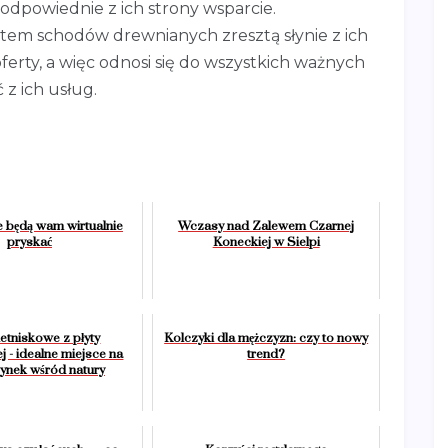
odpowiednie z ich strony wsparcie.
tem schodów drewnianych zresztą słynie z ich
ferty, a więc odnosi się do wszystkich ważnych
z ich usług.
e będą wam wirtualnie
Wczasy nad Zalewem Czarnej
pryskać
Koneckiej w Sielpi
etniskowe z płyty
Kolczyki dla mężczyzn: czy to nowy
 - idealne miejsce na
trend?
nek wśród natury