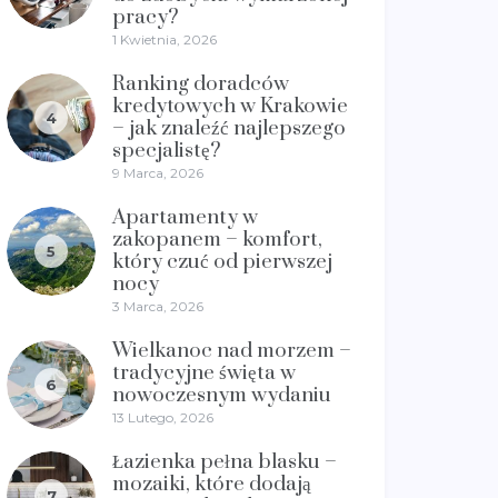
pracy?
1 Kwietnia, 2026
Ranking doradców
kredytowych w Krakowie
4
– jak znaleźć najlepszego
specjalistę?
9 Marca, 2026
Apartamenty w
zakopanem – komfort,
5
który czuć od pierwszej
nocy
3 Marca, 2026
Wielkanoc nad morzem –
tradycyjne święta w
6
nowoczesnym wydaniu
13 Lutego, 2026
Łazienka pełna blasku –
mozaiki, które dodają
7