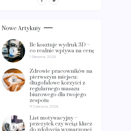
Nowe Artykuły
Ile kosztuje wydruk 3D –
co realnie wpływa na cenę
1
1 Sierpnia, 2026
Zdrowie pracowników na
pierwszym miejscu:
2
długofalowe korzyści z
regularnego masażu
biurowego dla twojego
zespołu
11 Czerwca, 2026
List motywacyjny –
przeżytek czy wciąż klucz
3
do zdobycia wymarzonej