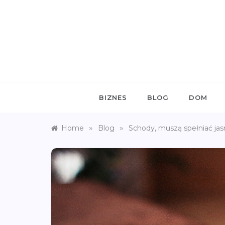
Skip
to
content
BIZNES
BLOG
DOM
»
»
Home
Blog
Schody, muszą spełniać ja