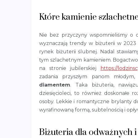
Które kamienie szlachetn
Nie bez przyczyny wspomnieliśmy o d
wyznaczają trendy w biżuterii w 2023
rynek biżuterii ślubnej. Nadal stawia
tym szlachetnym kamieniem. Bogactwo m
na stronie jubilerskiej
https://lodzins
zadania przyszłym panom młodym,
diamentem
. Taka biżuteria, nawi
dziesięcioleci, to również doskonałe r
osoby. Lekkie i romantyczne brylanty 
wyrafinowaną formą, subtelnością i opł
Biżuteria dla odważnych 