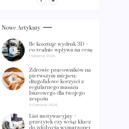
Nowe Artykuły
Ile kosztuje wydruk 3D –
co realnie wpływa na cenę
1
1 Sierpnia, 2026
Zdrowie pracowników na
pierwszym miejscu:
2
długofalowe korzyści z
regularnego masażu
biurowego dla twojego
zespołu
11 Czerwca, 2026
List motywacyjny –
przeżytek czy wciąż klucz
3
do zdobycia wymarzonej