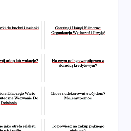
tki do kuchni i łazienki
Catering i Usługi Kulinarne:
Organizacja Wydarzeń i Przyjęć
wój urlop lub wakacje?
Na czym polega współpraca z
doradcą kredytowym?
tion: Dlaczego Warto
Chcesz udekorować swój dom?
kuteczne Wezwanie Do
Możemy pomóc
Działania
 jako strefa relaksu –
Co powiesz na zakup pięknego