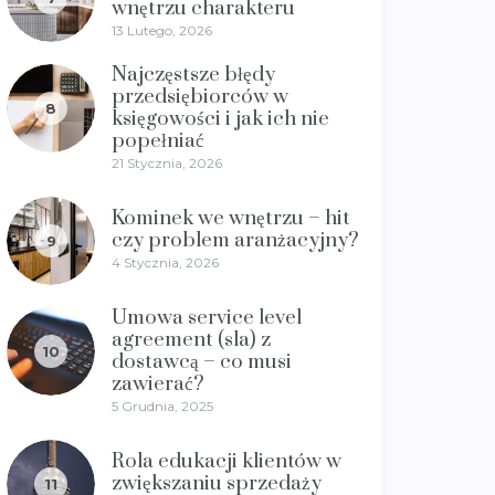
wnętrzu charakteru
13 Lutego, 2026
Najczęstsze błędy
przedsiębiorców w
8
księgowości i jak ich nie
popełniać
21 Stycznia, 2026
Kominek we wnętrzu – hit
czy problem aranżacyjny?
9
4 Stycznia, 2026
Umowa service level
agreement (sla) z
10
dostawcą – co musi
zawierać?
5 Grudnia, 2025
Rola edukacji klientów w
zwiększaniu sprzedaży
11