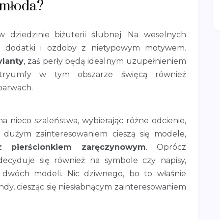
 młoda?
 dziedzinie biżuterii ślubnej. Na weselnych
ne dodatki i ozdoby z nietypowym motywem.
ylanty
, zaś perły będą idealnym uzupełnieniem
 tryumfy w tym obszarze święcą również
barwach.
 nieco szaleństwa, wybierając różne odcienie,
ż dużym zainteresowaniem cieszą się modele,
ę z
pierścionkiem zaręczynowym
. Oprócz
decyduje się również na symbole czy napisy,
 dwóch modeli. Nic dziwnego, bo to właśnie
dy, ciesząc się niesłabnącym zainteresowaniem