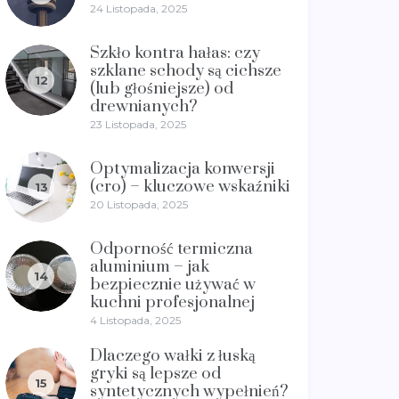
24 Listopada, 2025
Szkło kontra hałas: czy
szklane schody są cichsze
12
(lub głośniejsze) od
drewnianych?
23 Listopada, 2025
Optymalizacja konwersji
(cro) – kluczowe wskaźniki
13
20 Listopada, 2025
Odporność termiczna
aluminium – jak
14
bezpiecznie używać w
kuchni profesjonalnej
4 Listopada, 2025
Dlaczego wałki z łuską
gryki są lepsze od
15
syntetycznych wypełnień?