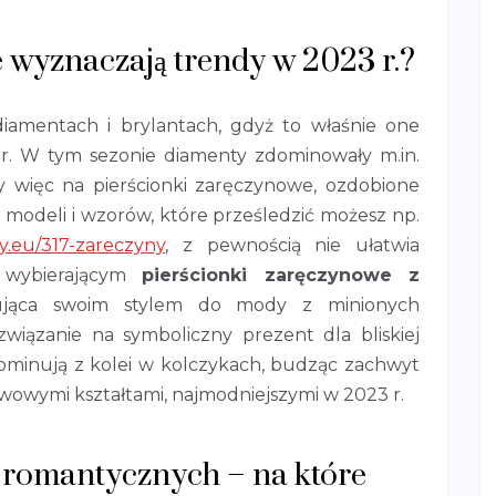
e wyznaczają trendy w 2023 r.?
iamentach i brylantach, gdyż to właśnie one
 r. W tym sezonie diamenty zdominowały m.in.
my więc na pierścionki zaręczynowe, ozdobione
odeli i wzorów, które prześledzić możesz np.
cy.eu/317-zareczyny
, z pewnością nie ułatwia
 wybierającym
pierścionki zaręczynowe z
ązująca swoim stylem do mody z minionych
ozwiązanie na symboliczny prezent dla bliskiej
dominują z kolei w kolczykach, budząc zachwyt
ywowymi kształtami, najmodniejszymi w 2023 r.
i romantycznych – na które