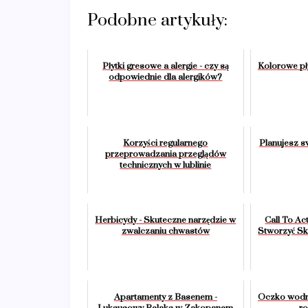
Podobne artykuły:
Płytki gresowe a alergie - czy są
Kolorowe pły
odpowiednie dla alergików?
Korzyści regularnego
Planujesz s
przeprowadzania przeglądów
technicznych w lublinie
Herbicydy - Skuteczne narzędzie w
Call To Ac
zwalczaniu chwastów
Stworzyć S
Apartamenty z Basenem -
Oczko wodne