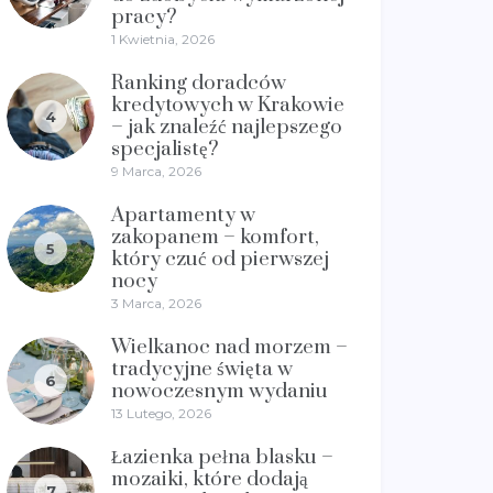
pracy?
1 Kwietnia, 2026
Ranking doradców
kredytowych w Krakowie
4
– jak znaleźć najlepszego
specjalistę?
9 Marca, 2026
Apartamenty w
zakopanem – komfort,
5
który czuć od pierwszej
nocy
3 Marca, 2026
Wielkanoc nad morzem –
tradycyjne święta w
6
nowoczesnym wydaniu
13 Lutego, 2026
Łazienka pełna blasku –
mozaiki, które dodają
7