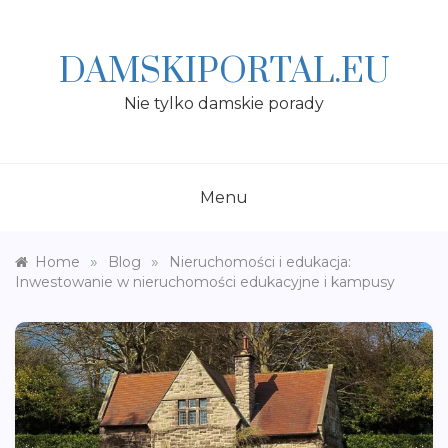
Skip
to
content
DAMSKIPORTAL.EU
Nie tylko damskie porady
Menu
»
»
Home
Blog
Nieruchomości i edukacja:
Inwestowanie w nieruchomości edukacyjne i kampusy