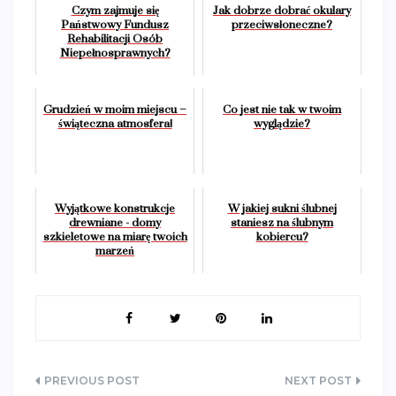
Czym zajmuje się
Jak dobrze dobrać okulary
Państwowy Fundusz
przeciwsłoneczne?
Rehabilitacji Osób
Niepełnosprawnych?
Grudzień w moim miejscu –
Co jest nie tak w twoim
świąteczna atmosfera!
wyglądzie?
Wyjątkowe konstrukcje
W jakiej sukni ślubnej
drewniane - domy
staniesz na ślubnym
szkieletowe na miarę twoich
kobiercu?
marzeń
Nawigacja