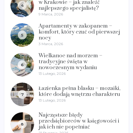
w Krakowie – jak znaleźć
4
najlepszego specjalistę?
9 Marca, 2026
Apartamenty w zakopanem –
komfort, który czuć od pierwszej
5
nocy
3 Marca, 2026
Wielkanoc nad morzem –
tradycyjne święta w
6
nowoczesnym wydaniu
13 Lutego, 2026
Łazienka pełna blasku – mozaiki,
które dodają wnętrzu charakteru
7
13 Lutego, 2026
Najczęstsze błędy
przedsiębiorców w księgowości i
8
jak ich nie popełniać
21 Stycznia, 2026