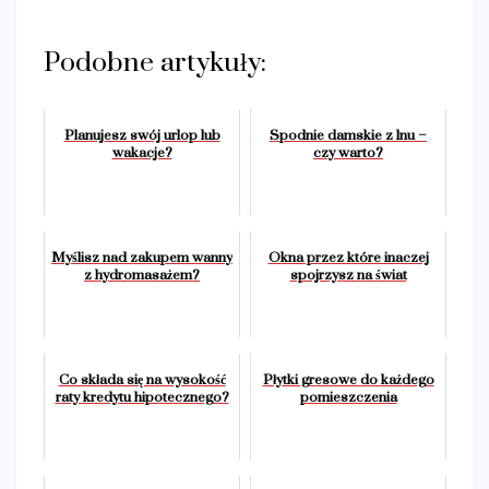
Podobne artykuły:
Planujesz swój urlop lub
Spodnie damskie z lnu –
wakacje?
czy warto?
Myślisz nad zakupem wanny
Okna przez które inaczej
z hydromasażem?
spojrzysz na świat
Co składa się na wysokość
Płytki gresowe do każdego
raty kredytu hipotecznego?
pomieszczenia