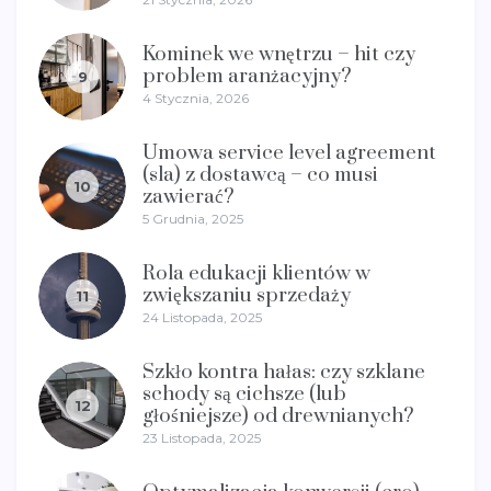
Kominek we wnętrzu – hit czy
problem aranżacyjny?
9
4 Stycznia, 2026
Umowa service level agreement
(sla) z dostawcą – co musi
10
zawierać?
5 Grudnia, 2025
Rola edukacji klientów w
zwiększaniu sprzedaży
11
24 Listopada, 2025
Szkło kontra hałas: czy szklane
schody są cichsze (lub
12
głośniejsze) od drewnianych?
23 Listopada, 2025