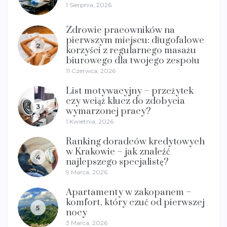
1 Sierpnia, 2026
Zdrowie pracowników na
pierwszym miejscu: długofalowe
2
korzyści z regularnego masażu
biurowego dla twojego zespołu
11 Czerwca, 2026
List motywacyjny – przeżytek
czy wciąż klucz do zdobycia
3
wymarzonej pracy?
1 Kwietnia, 2026
Ranking doradców kredytowych
w Krakowie – jak znaleźć
4
najlepszego specjalistę?
9 Marca, 2026
Apartamenty w zakopanem –
komfort, który czuć od pierwszej
5
nocy
3 Marca, 2026