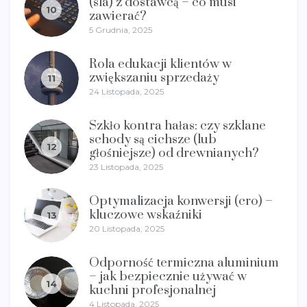
(sla) z dostawcą – co musi
10
zawierać?
5 Grudnia, 2025
Rola edukacji klientów w
zwiększaniu sprzedaży
11
24 Listopada, 2025
Szkło kontra hałas: czy szklane
schody są cichsze (lub
12
głośniejsze) od drewnianych?
23 Listopada, 2025
Optymalizacja konwersji (cro) –
kluczowe wskaźniki
13
20 Listopada, 2025
Odporność termiczna aluminium
– jak bezpiecznie używać w
14
kuchni profesjonalnej
4 Listopada, 2025