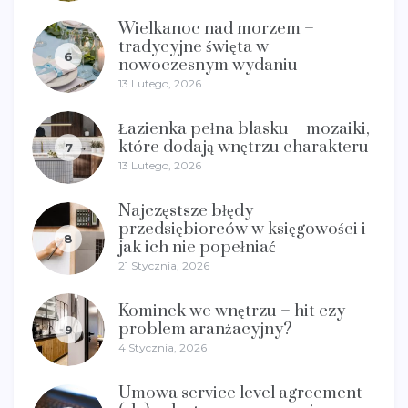
Wielkanoc nad morzem –
tradycyjne święta w
6
nowoczesnym wydaniu
13 Lutego, 2026
Łazienka pełna blasku – mozaiki,
które dodają wnętrzu charakteru
7
13 Lutego, 2026
Najczęstsze błędy
przedsiębiorców w księgowości i
8
jak ich nie popełniać
21 Stycznia, 2026
Kominek we wnętrzu – hit czy
problem aranżacyjny?
9
4 Stycznia, 2026
Umowa service level agreement