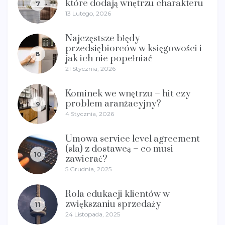
które dodają wnętrzu charakteru
7
13 Lutego, 2026
Najczęstsze błędy
przedsiębiorców w księgowości i
8
jak ich nie popełniać
21 Stycznia, 2026
Kominek we wnętrzu – hit czy
problem aranżacyjny?
9
4 Stycznia, 2026
Umowa service level agreement
(sla) z dostawcą – co musi
10
zawierać?
5 Grudnia, 2025
Rola edukacji klientów w
zwiększaniu sprzedaży
11
24 Listopada, 2025