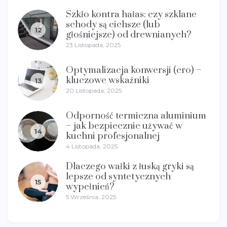
Szkło kontra hałas: czy szklane
schody są cichsze (lub
12
głośniejsze) od drewnianych?
23 Listopada, 2025
Optymalizacja konwersji (cro) –
kluczowe wskaźniki
13
20 Listopada, 2025
Odporność termiczna aluminium
– jak bezpiecznie używać w
14
kuchni profesjonalnej
4 Listopada, 2025
Dlaczego wałki z łuską gryki są
lepsze od syntetycznych
15
wypełnień?
5 Września, 2025