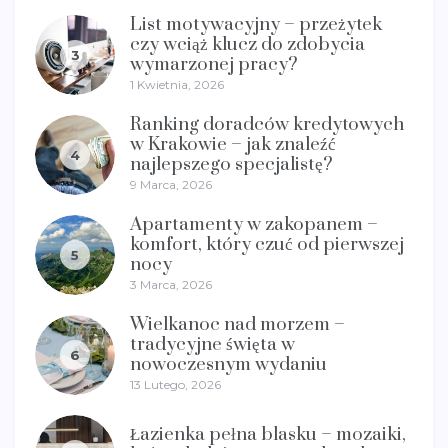
List motywacyjny – przeżytek
czy wciąż klucz do zdobycia
3
wymarzonej pracy?
1 Kwietnia, 2026
Ranking doradców kredytowych
w Krakowie – jak znaleźć
4
najlepszego specjalistę?
9 Marca, 2026
Apartamenty w zakopanem –
komfort, który czuć od pierwszej
5
nocy
3 Marca, 2026
Wielkanoc nad morzem –
tradycyjne święta w
6
nowoczesnym wydaniu
13 Lutego, 2026
Łazienka pełna blasku – mozaiki,