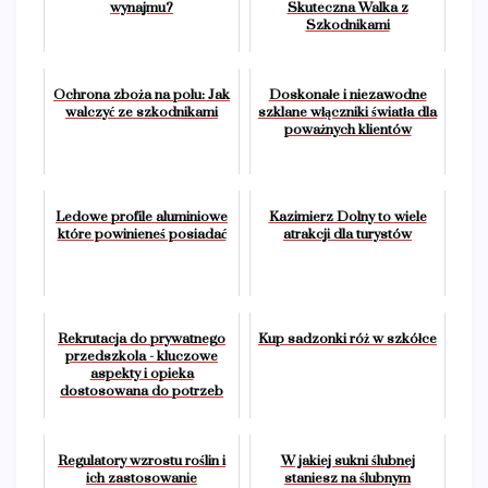
wynajmu?
Skuteczna Walka z
Szkodnikami
Ochrona zboża na polu: Jak
Doskonałe i niezawodne
walczyć ze szkodnikami
szklane włączniki światła dla
poważnych klientów
Ledowe profile aluminiowe
Kazimierz Dolny to wiele
które powinieneś posiadać
atrakcji dla turystów
Rekrutacja do prywatnego
Kup sadzonki róż w szkółce
przedszkola - kluczowe
aspekty i opieka
dostosowana do potrzeb
Regulatory wzrostu roślin i
W jakiej sukni ślubnej
ich zastosowanie
staniesz na ślubnym