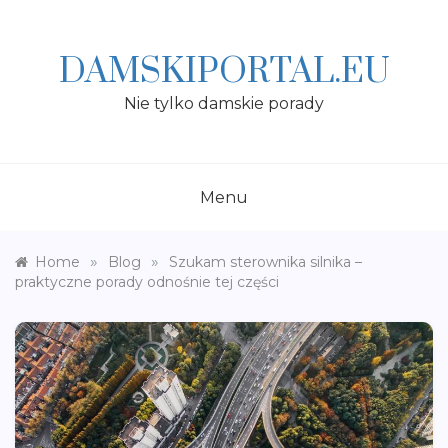
Skip
to
content
DAMSKIPORTAL.EU
Nie tylko damskie porady
Menu
»
»
Home
Blog
Szukam sterownika silnika –
praktyczne porady odnośnie tej części