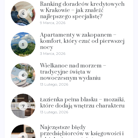
Ranking doradców kredytowych
w Krakowie – jak znaleźć
4
najlepszego specjalistę?
9 Marca, 2026
Apartamenty w zakopanem –
komfort, który czuć od pierwszej
5
nocy
3 Marca, 2026
Wielkanoc nad morzem –
tradycyjne święta w
6
nowoczesnym wydaniu
13 Lutego, 2026
Łazienka pełna blasku – mozaiki,
które dodają wnętrzu charakteru
7
13 Lutego, 2026
Najczęstsze błędy
przedsiębiorców w księgowości i
8