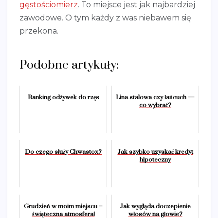
gęstościomierz
. To miejsce jest jak najbardziej
zawodowe. O tym każdy z was niebawem się
przekona.
Podobne artykuły:
Ranking odżywek do rzęs
Lina stalowa czy łańcuch —
co wybrać?
Do czego służy Chwastox?
Jak szybko uzyskać kredyt
hipoteczny
Grudzień w moim miejscu –
Jak wygląda doczepienie
świąteczna atmosfera!
włosów na głowie?