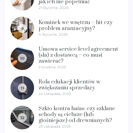
jak ich nie popełniać
21 Stycznia, 2026
Kominek we wnętrzu – hit czy
problem aranżacyjny?
9
4 Stycznia, 2026
Umowa service level agreement
(sla) z dostawcą – co musi
10
zawierać?
5 Grudnia, 2025
Rola edukacji klientów w
zwiększaniu sprzedaży
11
24 Listopada, 2025
Szkło kontra hałas: czy szklane
schody są cichsze (lub
12
głośniejsze) od drewnianych?
23 Listopada, 2025