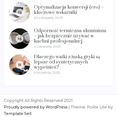
Optymalizacja konwersji (cro) –
kluczowe wskaźniki
13
20 Listopada, 2025
Odporność termiczna aluminium
– jak bezpiecznie używać w
14
kuchni profesjonalnej
4 Listopada, 2025
Dlaczego wałki z łuską gryki są
lepsze od syntetycznych
15
wypełnień?
5 Września, 2025
Copyright All Rights Reserved 2021
Proudly powered by WordPress
|
Theme: Polite Lite by
Template Sell
.