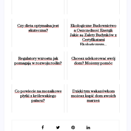
Czy dieta optymalna jest
Ekologiczne Budownictwo
skuteczna?
a Oszczędność Energii:
Jakie są Zalety Budynków z
Certyfikatami
Ekologicznym...
Regulatory wzrostu: jak
Chcesz udekorować swój
pomagają w rozwoju roślin?
dom? Możemy pomóc
Co powiecie na mozaikowe
Dzięki tym wskazówkom
płytki z królewskiego
możesz kupić dom swoich
pałacu?
marzeń