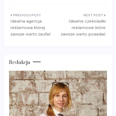
Nawigacja
Idealna agencja
Idealne czekoladki
wpisu
reklamowa której
reklamowe które
zawsze warto zaufać
zawsze warto posiadać
Redakcja