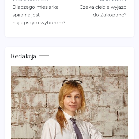
Nawigacja
Dlaczego miesiarka
Czeka ciebie wyjazd
wpisu
spiralna jest
do Zakopane?
najlepszym wyborem?
Redakcja