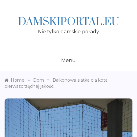
Skip
to
content
DAMSKIPORTAL.EU
Nie tylko damskie porady
Menu
»
»
Home
Dom
Balkonowa siatka dla kota
pierwszorzędnej jakości