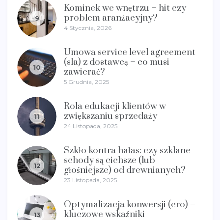
Kominek we wnętrzu – hit czy
problem aranżacyjny?
9
4 Stycznia, 2026
Umowa service level agreement
(sla) z dostawcą – co musi
10
zawierać?
5 Grudnia, 2025
Rola edukacji klientów w
zwiększaniu sprzedaży
11
24 Listopada, 2025
Szkło kontra hałas: czy szklane
schody są cichsze (lub
12
głośniejsze) od drewnianych?
23 Listopada, 2025
Optymalizacja konwersji (cro) –
kluczowe wskaźniki
13