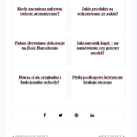
Kiedy zaczniesz nabywać
Jakie produkty są
świecie aromatyczne?
wykonywane ze szkła?
Piękne drewniane dekoracje
Jaki narożnik kupić – na
na Boże Narodzenie
zamówienie czy gotowy
model?
Marzą ci się oryginalne i
Płytki podłogowe którym nie
funkcjonalne schody?
brakuje niczego