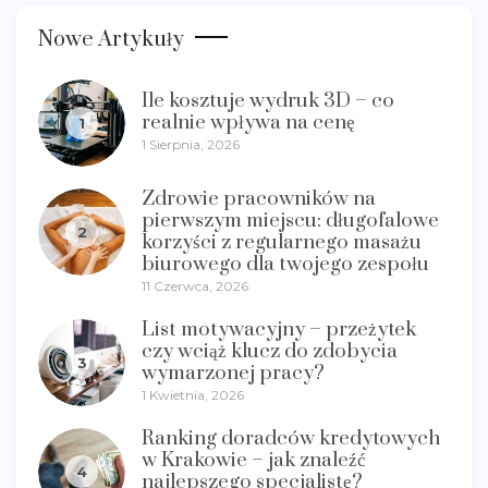
Nowe Artykuły
Ile kosztuje wydruk 3D – co
realnie wpływa na cenę
1
1 Sierpnia, 2026
Zdrowie pracowników na
pierwszym miejscu: długofalowe
2
korzyści z regularnego masażu
biurowego dla twojego zespołu
11 Czerwca, 2026
List motywacyjny – przeżytek
czy wciąż klucz do zdobycia
3
wymarzonej pracy?
1 Kwietnia, 2026
Ranking doradców kredytowych
w Krakowie – jak znaleźć
4
najlepszego specjalistę?