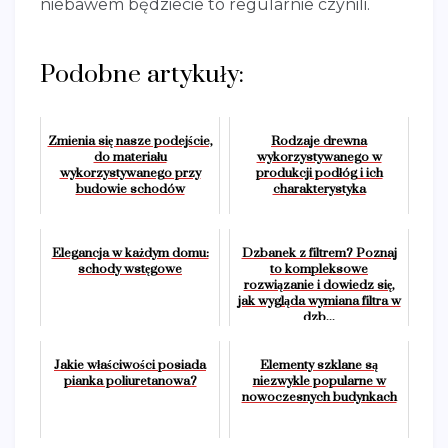
niebawem będziecie to regularnie czynili.
Podobne artykuły:
Zmienia się nasze podejście,
Rodzaje drewna
do materiału
wykorzystywanego w
wykorzystywanego przy
produkcji podłóg i ich
budowie schodów
charakterystyka
Elegancja w każdym domu:
Dzbanek z filtrem? Poznaj
schody wstęgowe
to kompleksowe
rozwiązanie i dowiedz się,
jak wygląda wymiana filtra w
dzb...
Jakie właściwości posiada
Elementy szklane są
pianka poliuretanowa?
niezwykle popularne w
nowoczesnych budynkach