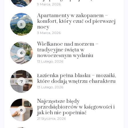
9 Marca, 2026
Apartamenty w zakopanem –
komfort, który czuć od pierwszej
5
nocy
3 Marca, 2026
Wielkanoc nad morzem –
tradycyjne święta w
6
nowoczesnym wydaniu
13 Lutego, 2026
Łazienka pełna blasku – mozaiki,
które dodają wnętrzu charakteru
7
13 Lutego, 2026
Najczęstsze błędy
przedsiębiorców w księgowości i
8
jak ich nie popełniać
21 Stycznia, 2026