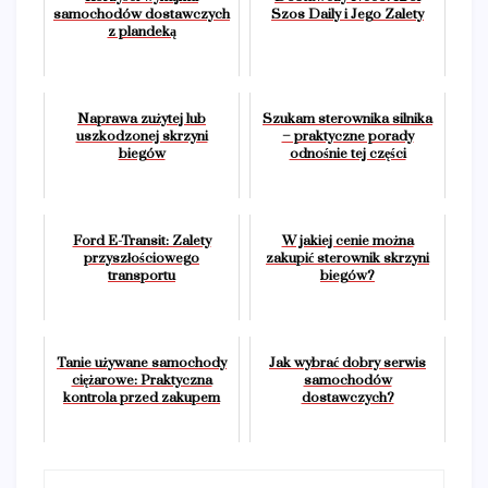
samochodów dostawczych
Szos Daily i Jego Zalety
z plandeką
Naprawa zużytej lub
Szukam sterownika silnika
uszkodzonej skrzyni
– praktyczne porady
biegów
odnośnie tej części
Ford E-Transit: Zalety
W jakiej cenie można
przyszłościowego
zakupić sterownik skrzyni
transportu
biegów?
Tanie używane samochody
Jak wybrać dobry serwis
ciężarowe: Praktyczna
samochodów
kontrola przed zakupem
dostawczych?