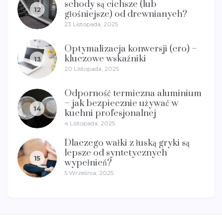
schody są cichsze (lub
12
głośniejsze) od drewnianych?
23 Listopada, 2025
Optymalizacja konwersji (cro) –
kluczowe wskaźniki
13
20 Listopada, 2025
Odporność termiczna aluminium
– jak bezpiecznie używać w
14
kuchni profesjonalnej
4 Listopada, 2025
Dlaczego wałki z łuską gryki są
lepsze od syntetycznych
15
wypełnień?
5 Września, 2025