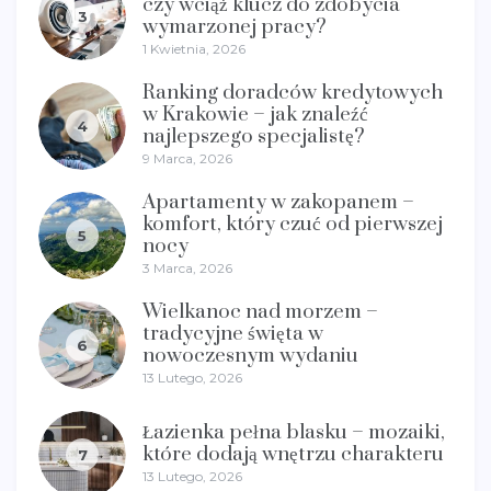
czy wciąż klucz do zdobycia
3
wymarzonej pracy?
1 Kwietnia, 2026
Ranking doradców kredytowych
w Krakowie – jak znaleźć
4
najlepszego specjalistę?
9 Marca, 2026
Apartamenty w zakopanem –
komfort, który czuć od pierwszej
5
nocy
3 Marca, 2026
Wielkanoc nad morzem –
tradycyjne święta w
6
nowoczesnym wydaniu
13 Lutego, 2026
Łazienka pełna blasku – mozaiki,
które dodają wnętrzu charakteru
7
13 Lutego, 2026