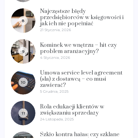
Najczęstsze błędy
przedsiębiorców w księgowości i
8
jak ich nie popełniać
21 Stycznia, 2026
Kominek we wnętrzu – hit czy
problem aranżacyjny?
9
4 Stycznia, 2026
Umowa service level agreement
(sla) z dostawcą – co musi
10
zawierać?
5 Grudnia, 2025
Rola edukacji klientów w
zwiększaniu sprzedaży
11
24 Listopada, 2025
Szkło kontra hałas: czy szklane