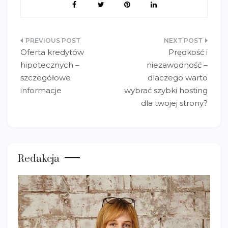
Nawigacja
Oferta kredytów
Prędkość i
wpisu
hipotecznych –
niezawodność –
szczegółowe
dlaczego warto
informacje
wybrać szybki hosting
dla twojej strony?
Redakcja