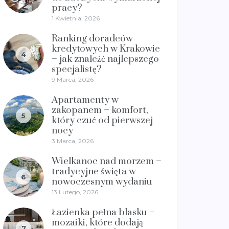
pracy?
1 Kwietnia, 2026
Ranking doradców
kredytowych w Krakowie
4
– jak znaleźć najlepszego
specjalistę?
9 Marca, 2026
Apartamenty w
zakopanem – komfort,
5
który czuć od pierwszej
nocy
3 Marca, 2026
Wielkanoc nad morzem –
tradycyjne święta w
6
nowoczesnym wydaniu
13 Lutego, 2026
Łazienka pełna blasku –
mozaiki, które dodają
7