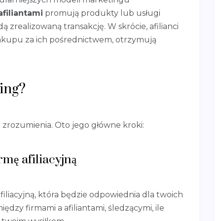
afiliantami
promują produkty lub usługi
ą zrealizowaną transakcję. W skrócie, afilianci
zakupu za ich pośrednictwem, otrzymują
ting?
o zrozumienia. Oto jego główne kroki:
mę afiliacyjną
iliacyjną, która będzie odpowiednia dla twoich
ędzy firmami a afiliantami, śledzącymi, ile