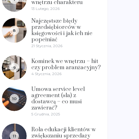
wnętrzu charakteru
13 Lutego, 2026
Najczęstsze błędy
przedsiębiorców w
8
księgowości i jak ich nie
popełniać
21 Stycznia, 2026
Kominek we wnętrzu – hit
czy problem aranżacyjny?
9
4 Stycznia, 2026
Umowa service level
agreement (sla) z
10
dostawcą – co musi
zawierać?
5 Grudnia, 2025
Rola edukacji klientów w
zwiększaniu sprzedaży
11