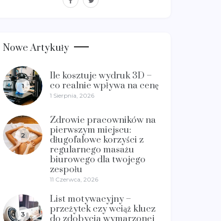
Nowe Artykuły
Ile kosztuje wydruk 3D –
co realnie wpływa na cenę
1
1 Sierpnia, 2026
Zdrowie pracowników na
pierwszym miejscu:
2
długofalowe korzyści z
regularnego masażu
biurowego dla twojego
zespołu
11 Czerwca, 2026
List motywacyjny –
przeżytek czy wciąż klucz
3
do zdobycia wymarzonej