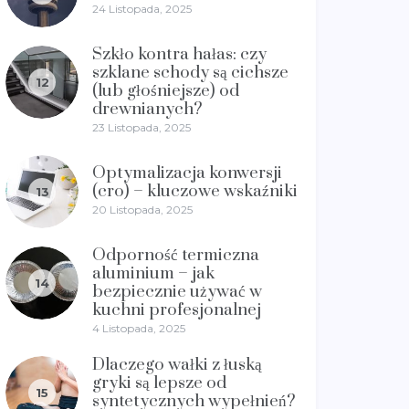
24 Listopada, 2025
Szkło kontra hałas: czy
szklane schody są cichsze
12
(lub głośniejsze) od
drewnianych?
23 Listopada, 2025
Optymalizacja konwersji
(cro) – kluczowe wskaźniki
13
20 Listopada, 2025
Odporność termiczna
aluminium – jak
14
bezpiecznie używać w
kuchni profesjonalnej
4 Listopada, 2025
Dlaczego wałki z łuską
gryki są lepsze od
15
syntetycznych wypełnień?